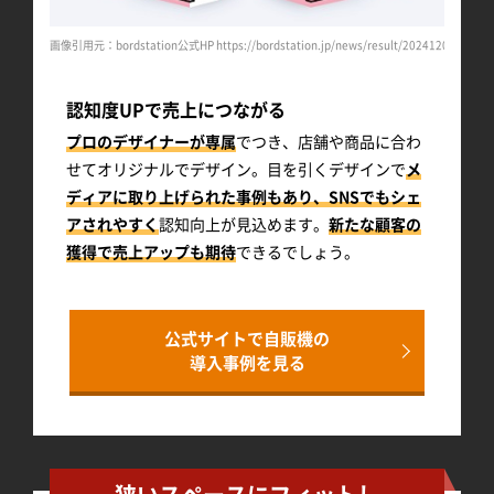
t/20240812/4976/
画像引用元：bordstation公式HP https://bordstation.jp/news/result/20241202/5315/
画像引用元：b
認知度UPで売上につながる
プロのデザイナーが専属
でつき、店舗や商品に合わ
せてオリジナルでデザイン。目を引くデザインで
メ
ディアに取り上げられた事例もあり、SNSでもシェ
アされやすく
認知向上が見込めます。
新たな顧客の
獲得で売上アップも期待
できるでしょう。
公式サイトで自販機の
導入事例を見る