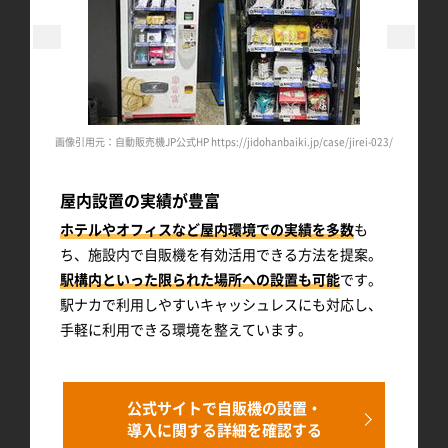
i-080/
画像引用元：自動販売機JP公式HP https://jidohanbaiki.jp/case/jirei-023/
画像引用元
屋内設置の実績が豊富
ホテルやオフィスなど屋内環境での実績を多数
も
ち、施設内で自販機を有効活用できる方法を提案。
駅構内といった限られた場所への設置も可能
です。
駅ナカで利用しやすいキャッシュレスにも対応し、
手軽に利用できる環境を整えています。
公式サイトで自販機の設置・
導入に関する詳細を確認する