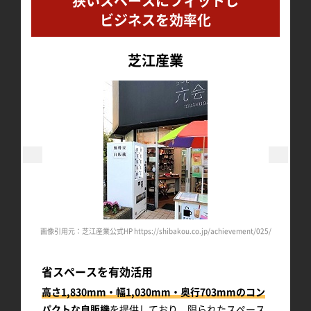
狭いスペースにフィットし
ビジネスを効率化
芝江産業
t/024/
画像引用元：芝江産業公式HP https://shibakou.co.jp/achievement/025/
画像引用元
省スペースを有効活用
高さ1,830mm・幅1,030mm・奥行703mmのコン
パクトな自販機
を提供しており、限られたスペース