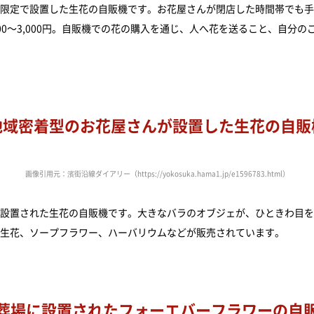
限定で設置した生花の自販機です。お花屋さんが閉店した時間帯でも手
0～3,000円。自販機での花の購入を通じ、人へ花を送ること、自分
地域密着型のお花屋さんが設置した生花の自販
画像引用元：濱街沿線ダイアリー（https://yokosuka.hama1.jp/e1596783.html）
設置された生花の自販機です。大きなバラのオブジェが、ひときわ目を
生花、ソープフラワー、ハーバリウムなどが販売されています。
葬場に設置されたフォーエバーフラワーの自