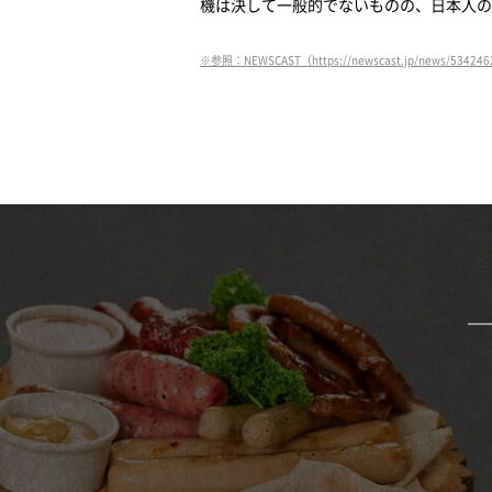
機は決して一般的でないものの、日本人の
※参照：NEWSCAST（https://newscast.jp/news/53424