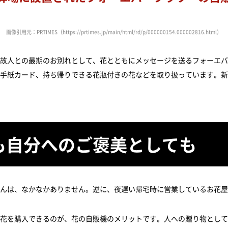
画像引用元：PRTIMES（https://prtimes.jp/main/html/rd/p/000000154.000002816.html）
故人との最期のお別れとして、花とともにメッセージを送るフォーエバ
手紙カード、持ち帰りできる花瓶付きの花などを取り扱っています。新
も自分へのご褒美としても
んは、なかなかありません。逆に、夜遅い帰宅時に営業しているお花屋
花を購入できるのが、花の自販機のメリットです。人への贈り物として