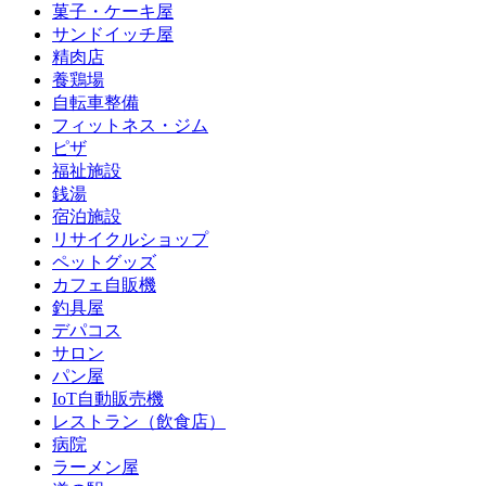
菓子・ケーキ屋
サンドイッチ屋
精肉店
養鶏場
自転車整備
フィットネス・ジム
ピザ
福祉施設
銭湯
宿泊施設
リサイクルショップ
ペットグッズ
カフェ自販機
釣具屋
デパコス
サロン
パン屋
IoT自動販売機
レストラン（飲食店）
病院
ラーメン屋