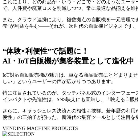
これにより、どの商品が・いつ・どこで・どのようなユーザ
で、人件費や廃棄ロスを削減しつつ、常に最適な品揃えを維
また、クラウド連携により、複数拠点の自販機を一元管理でき
売”が利益を生む——それが、次世代の自販機ビジネスです。
“体験×利便性”で話題に！
AI・IoT自販機が集客装置として進化中
IoT対応自動販売機の魅力は、単なる商品販売にとどまりま
しい」というユーザーの声が広がりつつあります。
特に注目されているのが、タッチパネル式のインターフェース
インパクトや先進性は、SNS映えにも直結し、「映える自販
さらに、キャッシュレス決済との相性も抜群。若年層の利用が
便性」の三拍子が揃った、新時代の集客ツールとして注目を
VENDING MACHINE PRODUCTS