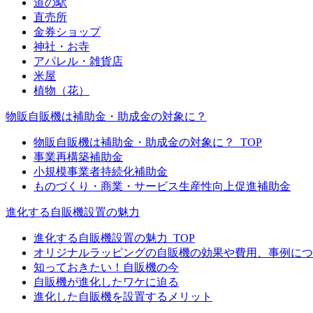
道の駅
直売所
金券ショップ
神社・お寺
アパレル・雑貨店
米屋
植物（花）
物販自販機は補助金・助成金の対象に？
物販自販機は補助金・助成金の対象に？_TOP
事業再構築補助金
小規模事業者持続化補助金
ものづくり・商業・サービス生産性向上促進補助金
進化する自販機設置の魅力
進化する自販機設置の魅力_TOP
オリジナルラッピングの自販機の効果や費用、事例につ
知っておきたい！自販機の今
自販機が進化したワケに迫る
進化した自販機を設置するメリット