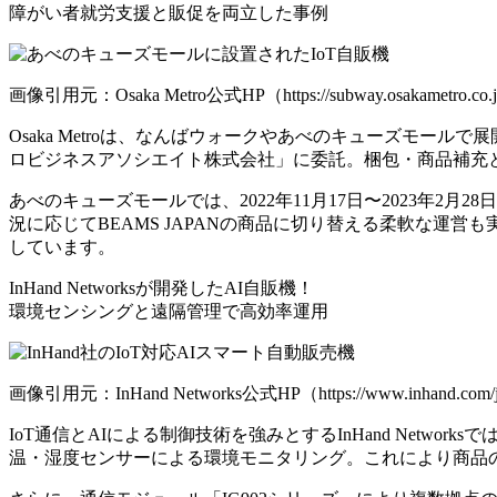
障がい者就労支援と販促を両立した事例
画像引用元：Osaka Metro公式HP（https://subway.osakametro.co.jp/ne
Osaka Metroは、なんばウォークやあべのキューズモ
ロビジネスアソシエイト株式会社」に委託。梱包・商品補充
あべのキューズモールでは、2022年11月17日〜2023年2
況に応じてBEAMS JAPANの商品に切り替える柔軟な
しています。
InHand Networksが開発したAI自販機！
環境センシングと遠隔管理で高効率運用
画像引用元：InHand Networks公式HP（https://www.inhand.com/ja/cas
IoT通信とAIによる制御技術を強みとするInHand Net
温・湿度センサーによる環境モニタリング。これにより商品