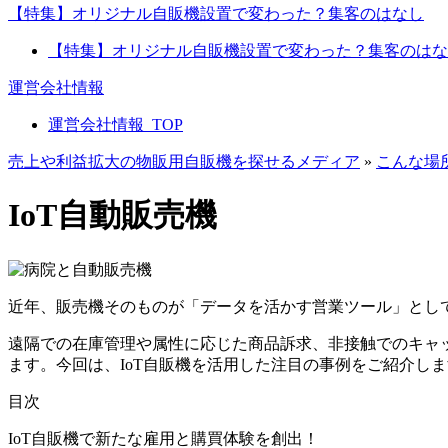
【特集】オリジナル自販機設置で変わった？集客のはなし
【特集】オリジナル自販機設置で変わった？集客のはなし
運営会社情報
運営会社情報_TOP
売上や利益拡大の物販用自販機を探せるメディア
»
こんな場
IoT自動販売機
近年、販売機そのものが「データを活かす営業ツール」として
遠隔での在庫管理や属性に応じた商品訴求、非接触でのキャ
ます。今回は、IoT自販機を活用した注目の事例をご紹介し
目次
IoT自販機で新たな雇用と購買体験を創出！