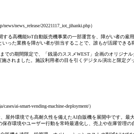
ws/news_release/20221117_iot_jihanki.php）
ールで展開する高機能IoT自動販売機事業の一部運営を、障がい者
といった業務を障がい者が担当することで、誰もが活躍できる
月28日までの期間限定で、「銭湯のススメWEST」企画のオリジ
運営も実施されました。施設利用者の目を引くデジタル演出と限定
es/ai-smart-vending-machine-deployment/）
worksでは、屋外環境でも高耐久性を備えたAI自販機を展開中で
の保存環境やユーザー行動を常時最適化し、売上や在庫管理の