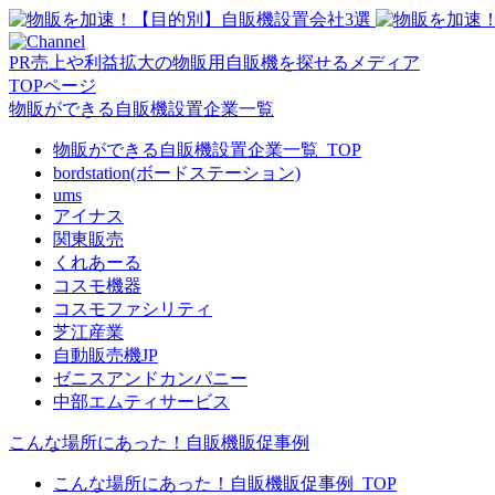
PR
売上や利益拡大の物販用自販機を探せるメディア
TOPページ
物販ができる自販機設置企業一覧
物販ができる自販機設置企業一覧_TOP
bordstation(ボードステーション)
ums
アイナス
関東販売
くれあーる
コスモ機器
コスモファシリティ
芝江産業
自動販売機JP
ゼニスアンドカンパニー
中部エムティサービス
こんな場所にあった！自販機販促事例
こんな場所にあった！自販機販促事例_TOP