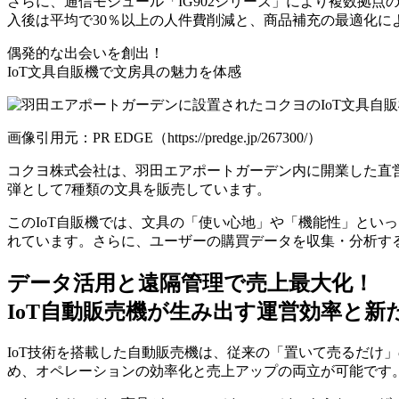
さらに、通信モジュール「IG902シリーズ」により複数拠
入後は平均で30％以上の人件費削減と、商品補充の最適化に
偶発的な出会いを創出！
IoT文具自販機で文房具の魅力を体感
画像引用元：PR EDGE（https://predge.jp/267300/）
コクヨ株式会社は、羽田エアポートガーデン内に開業した直営店「
弾として7種類の文具を販売しています。
このIoT自販機では、文具の「使い心地」や「機能性」とい
れています。さらに、ユーザーの購買データを収集・分析す
データ活用と遠隔管理で売上最大化！
IoT自動販売機が生み出す運営効率と新
IoT技術を搭載した自動販売機は、従来の「置いて売るだけ
め、オペレーションの効率化と売上アップの両立が可能です