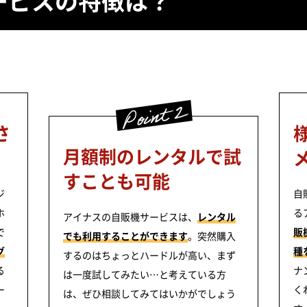
ービスの特徴は？
さ
月額制のレンタルで試
」
すことも可能
ジ
自
ホ
る
アイナスの自販機サービスは、
レンタル
で
販
でも利用することができます
。突然購入
グ
種
するのはちょっとハードルが高い、まず
る
ナ
は一度試してみたい…と考えている方
ー
く
は、ぜひ相談してみてはいかがでしょう