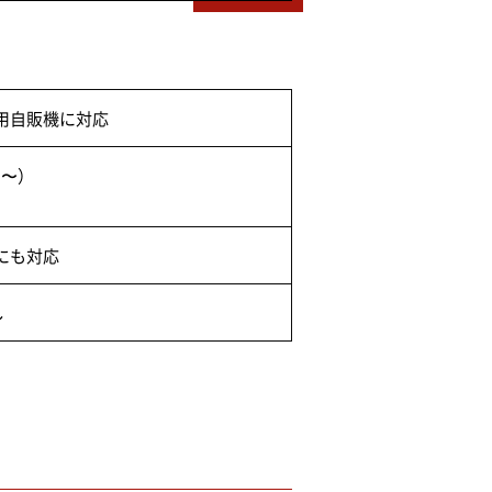
用自販機に対応
円〜）
にも対応
し