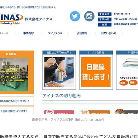
画像引用元：アイナス公式HP（http://ainas.co.jp/）
販機を導入するなら、自店で販売する商品に合わせてどんな自販機が良