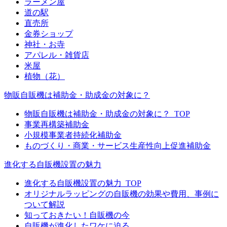
ラーメン屋
道の駅
直売所
金券ショップ
神社・お寺
アパレル・雑貨店
米屋
植物（花）
物販自販機は補助金・助成金の対象に？
物販自販機は補助金・助成金の対象に？_TOP
事業再構築補助金
小規模事業者持続化補助金
ものづくり・商業・サービス生産性向上促進補助金
進化する自販機設置の魅力
進化する自販機設置の魅力_TOP
オリジナルラッピングの自販機の効果や費用、事例に
ついて解説
知っておきたい！自販機の今
自販機が進化したワケに迫る