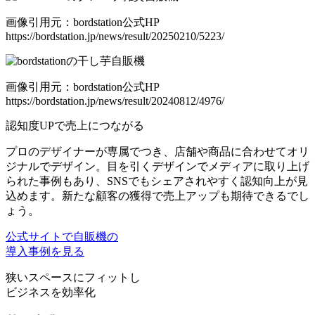
画像引用元：bordstation公式HP
https://bordstation.jp/news/result/20250210/5223/
画像引用元：bordstation公式HP
https://bordstation.jp/news/result/20240812/4976/
認知度UPで売上につながる
プロのデザイナーが専属
でつき、店舗や商品に合わせてオリ
ジナルでデザイン。目を引くデザインで
メディアに取り上げ
られた事例もあり、SNSでもシェアされやすく
認知向上が見
込めます。
新たな顧客の獲得で売上アップも期待
できるでし
ょう。
公式サイトで自販機の
導入事例を見る
狭いスペースにフィットし
ビジネスを効率化