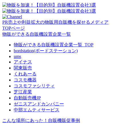
PR
売上や利益拡大の物販用自販機を探せるメディア
TOPページ
物販ができる自販機設置企業一覧
物販ができる自販機設置企業一覧_TOP
bordstation(ボードステーション)
ums
アイナス
関東販売
くれあーる
コスモ機器
コスモファシリティ
芝江産業
自動販売機JP
ゼニスアンドカンパニー
中部エムティサービス
こんな場所にあった！自販機販促事例