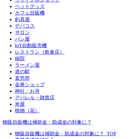
ペットグッズ
カフェ自販機
釣具屋
デパコス
サロン
パン屋
IoT自動販売機
レストラン（飲食店）
病院
ラーメン屋
道の駅
直売所
金券ショップ
神社・お寺
アパレル・雑貨店
米屋
植物（花）
物販自販機は補助金・助成金の対象に？
物販自販機は補助金・助成金の対象に？_TOP