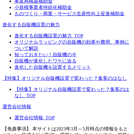
事業再構築補助金
小規模事業者持続化補助金
ものづくり・商業・サービス生産性向上促進補助金
進化する自販機設置の魅力
進化する自販機設置の魅力_TOP
オリジナルラッピングの自販機の効果や費用、事例に
ついて解説
知っておきたい！自販機の今
自販機が進化したワケに迫る
進化した自販機を設置するメリット
【特集】オリジナル自販機設置で変わった？集客のはなし
【特集】オリジナル自販機設置で変わった？集客のは
なし_TOP
運営会社情報
運営会社情報_TOP
【免責事項】
本サイトは2023年3月～5月時点の情報をもと