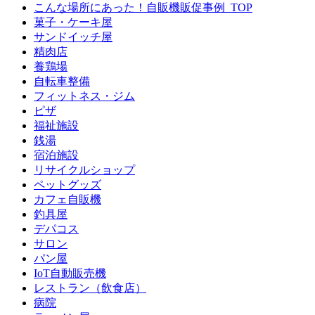
こんな場所にあった！自販機販促事例_TOP
菓子・ケーキ屋
サンドイッチ屋
精肉店
養鶏場
自転車整備
フィットネス・ジム
ピザ
福祉施設
銭湯
宿泊施設
リサイクルショップ
ペットグッズ
カフェ自販機
釣具屋
デパコス
サロン
パン屋
IoT自動販売機
レストラン（飲食店）
病院