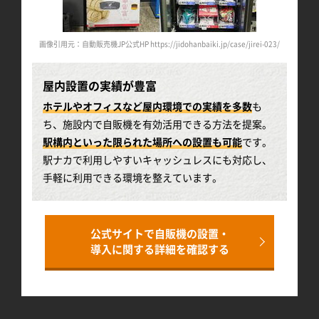
i-080/
画像引用元：自動販売機JP公式HP https://jidohanbaiki.jp/case/jirei-023/
画像引用元
屋内設置の実績が豊富
ホテルやオフィスなど屋内環境での実績を多数
も
ち、施設内で自販機を有効活用できる方法を提案。
駅構内といった限られた場所への設置も可能
です。
駅ナカで利用しやすいキャッシュレスにも対応し、
手軽に利用できる環境を整えています。
公式サイトで自販機の設置・
導入に関する詳細を確認する