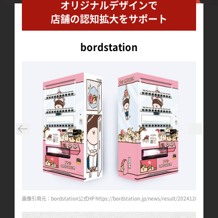
オリジナルデザインで
店舗の認知拡大をサポート
bordstation
t/20240812/4976/
画像引用元：bordstation公式HP https://bordstation.jp/news/result/20241202/5315/
画像引用元：b