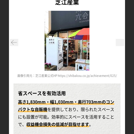
芝江産業
t/024/
画像引用元：芝江産業公式HP https://shibakou.co.jp/achievement/025/
画像引用元
省スペースを有効活用
高さ1,830mm・幅1,030mm・奥行703mmのコン
パクトな自販機
を提供しており、限られたスペース
にも設置が可能。効率的にスペースを活用すること
で、
収益機会損失の低減が目指せます
。